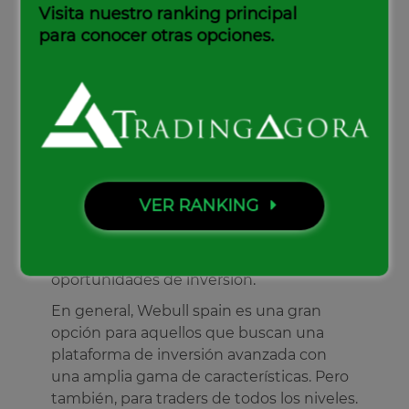
Webull.
Visita nuestro ranking principal
para conocer otras opciones.
Por otra parte, la plataforma de Webull te
permite configurar alertas de precios para
tus acciones y ETFs favoritos, para que
nunca se pierda una buena oportunidad
de inversión. Las alertas pueden
configurarse para que se envíen por
correo electrónico o mediante una
notificación push. Esta es una gran
VER RANKING
manera de mantenerse al tanto del
mercado y asegurarte de que siempre
puedes aprovechar las buenas
oportunidades de inversión.
En general, Webull spain es una gran
opción para aquellos que buscan una
plataforma de inversión avanzada con
una amplia gama de características. Pero
también, para traders de todos los niveles.