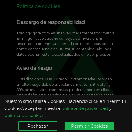
Política de cookies
Descargo de responsabilidad
TradingAgora.com es una web meramente informativa.
En ningún caso supone consejos de inversión, ni
responderá por ninguna pérdida de dinero ocasionada
como consecuencia de utilizar su contenido. Algunos
datos podrían estar desactualizados o no ser precisos.
Aviso de riesgo
El trading con CFDs, Forex o Criptomonedas implican
un alto riesgo debido al apalancamiento. Entre el 74 y
89% de inversores minoristas pierden dinero en ellos.
Antes de invertir, considera si tienes los conocimientos
necesarios y si puedes hacer frente a la posible pérdida
Nuestro sitio utiliza Cookies. Haciendo click en "Permitir
de tu capital.
Cookies", aceptas nuestra
política de privacidad
y
política de cookies
.
Tradingagora.com ©️ 2026 - Todos los
Rechazar
Permitir Cookies
derechos reservados