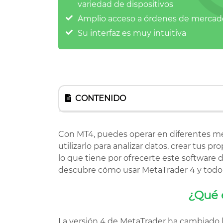
variedad de dispositivos
Amplio acceso a órdenes de mercad
Su interfaz es muy intuitiva
CONTENIDO
Con MT4, puedes operar en diferentes m
utilizarlo para analizar datos, crear tus 
lo que tiene por ofrecerte este software
descubre cómo usar MetaTrader 4 y todo l
ESTA PLA
¿Qué 
DISPONIB
La versión 4 de MetaTrader ha cambiado la