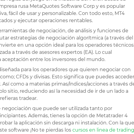
anking principal
empresa rusa MetaQuotes Software Corp y es popular
ras opciones.
iva, fácil de usar y personalizable. Con todo esto, MT4
cados y ejecutar operaciones rentables.
NKING
rramientas de negociación, de análisis y funciones de
utar estrategias de negociación algorítmica (a través del
nvierte en una opción ideal para los operadores técnicos
da a través de asesores expertos (EA). Lo cual
a aceptación entre los inversores del mundo.
diseñada para los operadores que quieren negociar con
 como; CFDs y divisas. Esto significa que puedes accede
. Así como a materias primas/índices/acciones a través d
lo sitio, reduciendo así la necesidad de ir de un lado a
efieras tradear.
 negociación que puede ser utilizada tanto por
cipiantes. Además, tienes la opción de Metatrader 4
ar la aplicación sin descarga ni instalación. Con la qu
ste software ¡No te pierdas los
cursos en linea de tradin