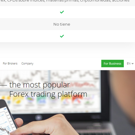
rex, CFDs sobre índices, materias primas, criptomonedas, acciones
No tiene