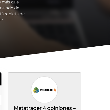
es más que
l mundo de
tá repleta de
e.
Metatrader 4 opiniones –