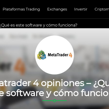
Plataformas Trading
Exchanges
Invertir
Cripto
 ¿Qué es este software y cómo funciona?
trader 4 opiniones – ¿Q
e software y cómo funci