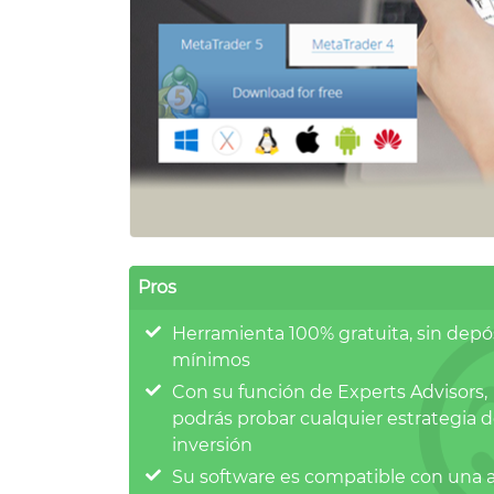
Pros
Herramienta 100% gratuita, sin depó
mínimos
Con su función de Experts Advisors,
podrás probar cualquier estrategia 
inversión
Su software es compatible con una 