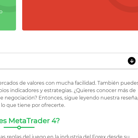
o
ercados de valores con mucha facilidad. También puede
propios indicadores y estrategias. ¿Quieres conocer más de
 de negociación? Entonces, sigue leyendo nuestra reseña
o que tiene por ofrecerte.
TAFORMA NO ESTÁ
es MetaTrader 4?
LE EN ESTOS MOMENTOS
s reglas del juego en la industria del Forex desde su