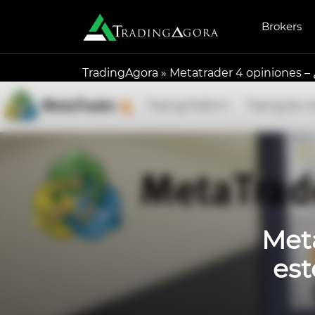
Brokers
TradingAgora
»
Metatrader 4 opiniones –
Meta
est