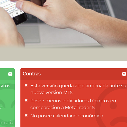
Contras
sitos
Esta versión queda algo anticuada ante su
nueva versión MT5
Posee menos indicadores técnicos en
de
comparación a MetaTrader 5
No posee calendario económico
amplia