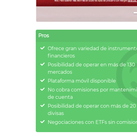
Pros
Ofrece gran variedad de instrument
financieros
Posibilidad de operar en más de 130
mercados
Plataforma móvil disponible
No cobra comisiones por mantenim
de cuenta
Posibilidad de operar con más de 20
divisas
Negociaciones con ETFs sin comisio