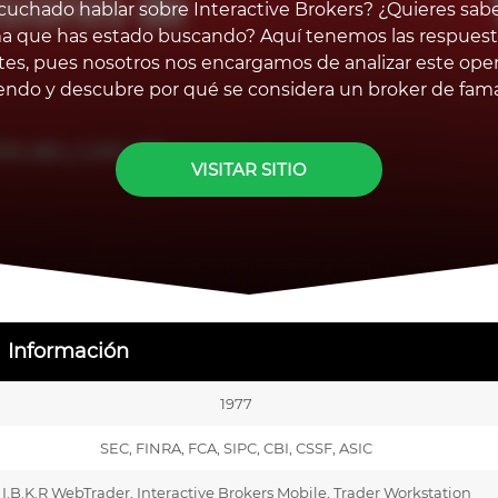
uchado hablar sobre Interactive Brokers? ¿Quieres saber
ma que has estado buscando? Aquí tenemos las respuesta
tes, pues nosotros nos encargamos de analizar este opera
endo y descubre por qué se considera un broker de fam
VISITAR SITIO
Información
1977
SEC, FINRA, FCA, SIPC, CBI, CSSF, ASIC
I.B.K.R WebTrader, Interactive Brokers Mobile, Trader Workstation