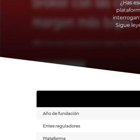
¿Has esc
platafor
interrogan
Sigue ley
Año de fundación
Entes reguladores
Plataforma