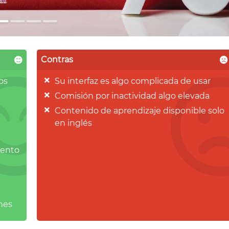
Contras
os
Su interfaz es algo complicada de usar
Comisión por inactividad algo elevada
Contenido de aprendizaje disponible solo
en inglés
iento
nes