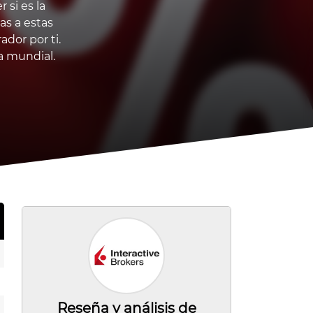
 si es la
s a estas
dor por ti.
a mundial.
Reseña y análisis de