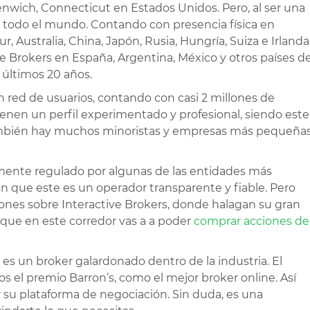
enwich, Connecticut en Estados Unidos. Pero, al ser una
e todo el mundo. Contando con presencia física en
 Australia, China, Japón, Rusia, Hungría, Suiza e Irlanda
e Brokers en España, Argentina, México y otros países d
 últimos 20 años.
n red de usuarios, contando con casi 2 millones de
tienen un perfil experimentado y profesional, siendo este
 también hay muchos minoristas y empresas más pequeña
emente regulado por algunas de las entidades más
n que este es un operador transparente y fiable. Pero
ones sobre Interactive Brokers, donde halagan su gran
 que en este corredor vas a a poder
comprar acciones de
s un broker galardonado dentro de la industria. El
 el premio Barron’s, como el mejor broker online. Así
u plataforma de negociación. Sin duda, es una