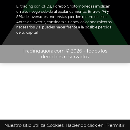
El trading con CFDs, Forex o Criptomonedas implican
un alto riesgo debido al apalancamiento. Entre el 74 y
89% de inversores minoristas pierden dinero en ellos.
Antes de invertir, considera si tienes los conocimientos
necesarios y si puedes hacer frente a la posible pérdida
de tu capital.
Tradingagora.com ©️ 2026 - Todos los
derechos reservados
Nuestro sitio utiliza Cookies. Haciendo click en "Permitir