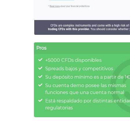
Pros
+5000 CFDs disponibles
Spreads bajos y competitivos
Su depósito mínimo es a partir de 1
Su cuenta demo posee las mismas
funciones que una cuenta normal
Está respaldado por distintas entid
regulatorias