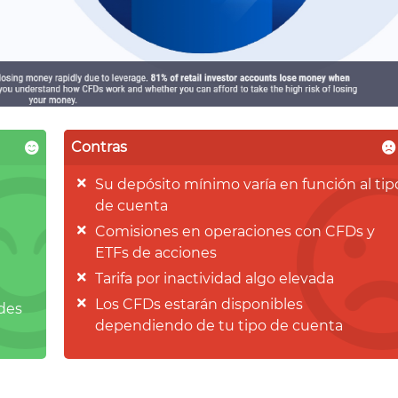
Contras
Su depósito mínimo varía en función al tip
de cuenta
Comisiones en operaciones con CFDs y
€
ETFs de acciones
Tarifa por inactividad algo elevada
Los CFDs estarán disponibles
ades
dependiendo de tu tipo de cuenta