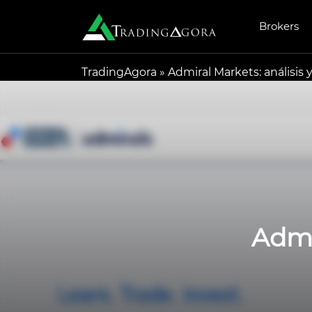
Brokers
TradingAgora
»
Admiral Markets: análisis 
Admi