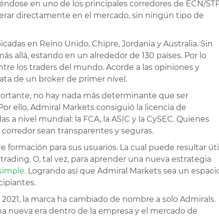
rtiéndose en uno de los principales corredores de ECN/ST
perar directamente en el mercado, sin ningún tipo de
icadas en Reino Unido, Chipre, Jordania y Australia. Sin
s allá, estando en un alrededor de 130 países. Por lo
tre los traders del mundo. Acorde a las opiniones y
ata de un broker de primer nivel.
portante, no hay nada más determinante que ser
or ello, Admiral Markets consiguió la licencia de
as a nivel mundial: la FCA, la ASIC y la CySEC. Quienes
 corredor sean transparentes y seguras.
formación para sus usuarios. La cual puede resultar úti
rading. O, tal vez, para aprender una nueva estrategia
simple
. Logrando así que Admiral Markets sea un espaci
cipiantes.
 2021, la marca ha cambiado de nombre a solo Admirals.
a nueva era dentro de la empresa y el mercado de