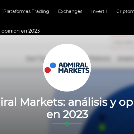
Plataformas Trading
Exchanges
Invertir
Cripto
y opinión en 2023
ral Markets: análisis y op
en 2023