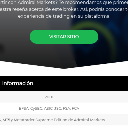
ertir con Admiral Markets? Te recomendamos que primer
estra reseña acerca de este broker. Así, podrás conocer 
experiencia de trading en su plataforma.
VISITAR SITIO
Información
2001
EFSA, CySEC, ASIC, JSC, FSA, FCA
, MT5 y Metatrader Supreme Edition de Admiral Markets