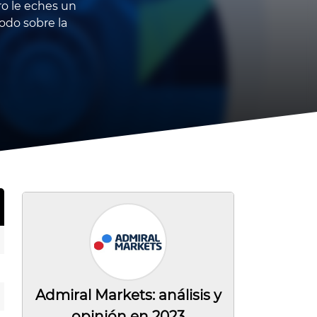
o le eches un
todo sobre la
Admiral Markets: análisis y
opinión en 2023