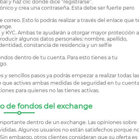
al y haz clic donde dice “registrarse”.
rónico y crea una contraseña. Esta debe ser fuerte pero
 correo. Esto lo podrás realizar a través del enlace que t
ange.
 y KYC. Ambas te ayudarán a otorgar mayor protección a
ntroducir algunos datos personales: nombre, apellido,
ntidad, constancia de residencia y un selfie
ondos dentro de tu cuenta. Para esto tienes a tu
go.
s y sencillos pasos ya podrás empezar a realizar todas la
e que actives ambas medidas de seguridad en tu cuenta
iones para quienes no las tienes activas.
iro de fondos del exchange
mportante dentro de un exchange. Las opiniones sobre
ididas. Algunos usuarios no están satisfechos porque n
. Sin embargo, otros clientes consideran que su oferta es