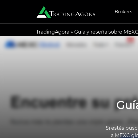
Brokers
TradingAgora
»
Guía y reseña sobre MEXC
Guí
Si estás bus
a MEXC glo