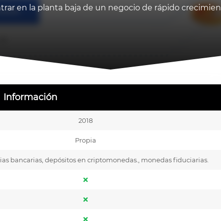
trar en la planta baja de un negocio de rápido crecimien
Información
2018
Propia
ias bancarias, depósitos en criptomonedas., monedas fiduciarias.