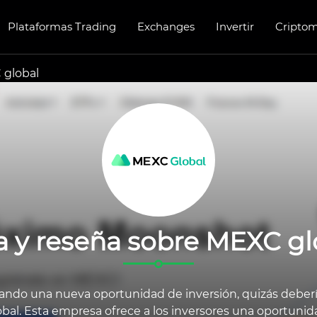
Plataformas Trading
Exchanges
Invertir
Cripto
 global
a y reseña sobre MEXC gl
cando una nueva oportunidad de inversión, quizás deberí
bal. Esta empresa ofrece a los inversores una oportunid