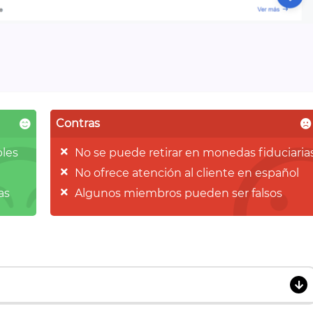
Contras
bles
No se puede retirar en monedas fiduciaria
No ofrece atención al cliente en español
as
Algunos miembros pueden ser falsos