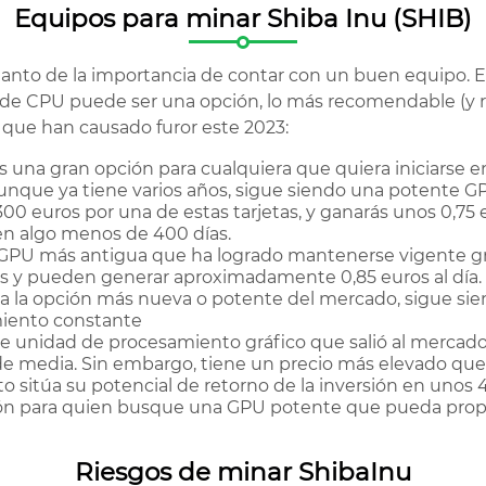
Equipos para minar Shiba Inu (SHIB)
tanto de la importancia de contar con un buen equipo. Es
e CPU puede ser una opción, lo más recomendable (y re
 que han causado furor este 2023:
s una gran opción para cualquiera que quiera iniciarse 
 aunque ya tiene varios años, sigue siendo una potente
 euros por una de estas tarjetas, y ganarás unos 0,75 eur
á en algo menos de 400 días.
 GPU más antigua que ha logrado mantenerse vigente gra
s y pueden generar aproximadamente 0,85 euros al día. 
a la opción más nueva o potente del mercado, sigue sie
miento constante
e unidad de procesamiento gráfico que salió al mercado
de media. Sin embargo, tiene un precio más elevado que
sitúa su potencial de retorno de la inversión en unos 430
ón para quien busque una GPU potente que pueda prop
Riesgos de minar ShibaInu