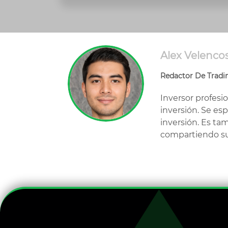
Alex Velenco
Redactor De Tradi
Inversor profesi
inversión. Se es
inversión. Es ta
compartiendo su