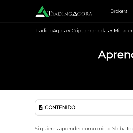
Brokers
TradingAgora
»
Criptomonedas
»
Minar c
Aprend
CONTENIDO
Si quieres aprender cómo minar Shiba In