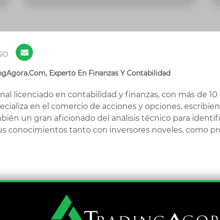
so
ngAgora.Com, Experto En Finanzas Y Contabilidad
onal licenciado en contabilidad y finanzas, con más de 1
pecializa en el comercio de acciones y opciones, escribie
mbién un gran aficionado del análisis técnico para identi
s conocimientos tanto con inversores noveles, como pro