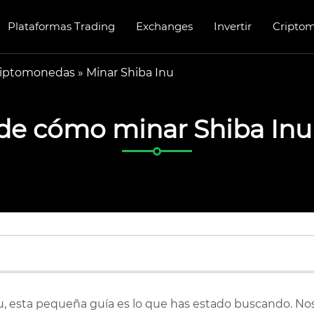
Plataformas Trading
Exchanges
Invertir
Cripto
riptomonedas
»
Minar Shiba Inu
e cómo minar Shiba Inu
u, esta pequeña guía es lo que has estado buscando. No