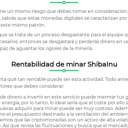
ne un mismo riesgo que debes tomar en consideración: la
sabrás que estas monedas digitales se caracterizan por 
e este mismo patrón.
e se trata de un proceso desgastante para el equipo que 
sarios, entonces se desgastará y perderás dinero en ve
az de aguantar los rigores de la minería.
Rentabilidad de minar ShibaInu
 qué tan rentable puede ser esta actividad. Todo antes 
ctores que debes considerar:
d de dinero a invertir en este servicio puede mermar tus
rgía; por lo tanto, lo ideal sería que el coste por ello 
uieras adquirir para minar puede ser muy costoso. Adem
o el presupuesto destinado a la ventilación del ambien
mos que las criptomonedas son un activo de alta volatilid
Así que revisa las fluctuaciones y busca que el mercado