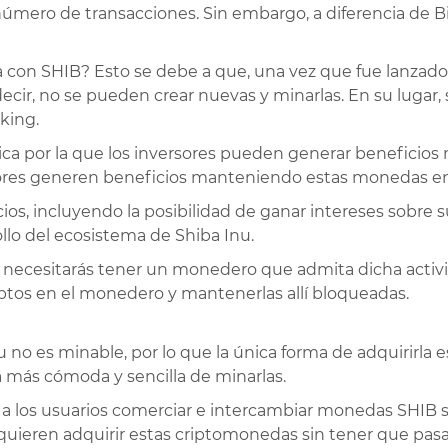
número de transacciones. Sin embargo, a diferencia de B
 con SHIB? Esto se debe a que, una vez que fue lanzado 
decir, no se pueden crear nuevas y minarlas. En su luga
king.
tica por la que los inversores pueden generar beneficios
sores generen beneficios manteniendo estas monedas en 
cios, incluyendo la posibilidad de ganar intereses sobre
llo del ecosistema de Shiba Inu.
nu, necesitarás tener un monedero que admita dicha act
ptos en el monedero y mantenerlas allí bloqueadas.
o es minable, por lo que la única forma de adquirirla es
a más cómoda y sencilla de minarlas.
a los usuarios comerciar e intercambiar monedas SHIB s
uieren adquirir estas criptomonedas sin tener que pasar